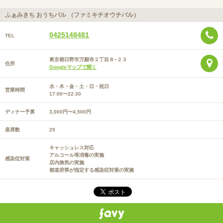
ふぁみきち おうちバル （ファミキチオウチバル）
0425148481
TEL
東京都日野市万願寺２丁目８−２３
住所
Googleマップで開く
水・木・金・土・日・祝日
営業時間
17:00〜22:30
ディナー予算
3,000円〜4,500円
座席数
25
キャッシュレス対応
アルコール等消毒の実施
感染症対策
店内換気の実施
都道府県が指定する感染症対策の実施