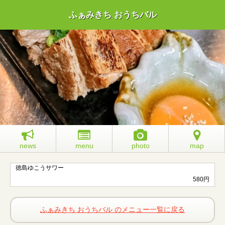
ふぁみきち おうちバル
news
menu
photo
map
徳島ゆこうサワー
580円
ふぁみきち おうちバル のメニュー一覧に戻る