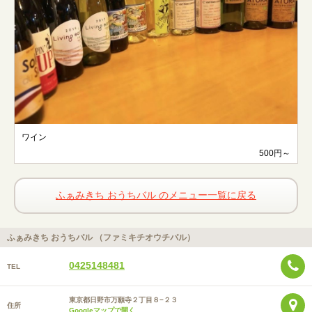
ワイン
500円～
ふぁみきち おうちバル のメニュー一覧に戻る
ふぁみきち おうちバル （ファミキチオウチバル）
0425148481
TEL
東京都日野市万願寺２丁目８−２３
住所
Googleマップで開く