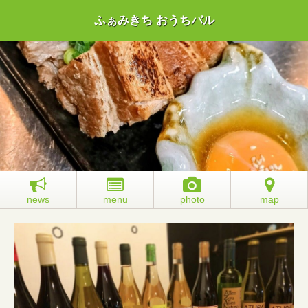
ふぁみきち おうちバル
news
menu
photo
map