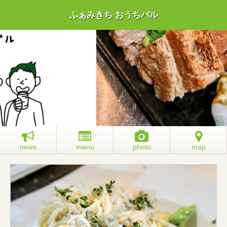
ふぁみきち おうちバル
news
menu
photo
map